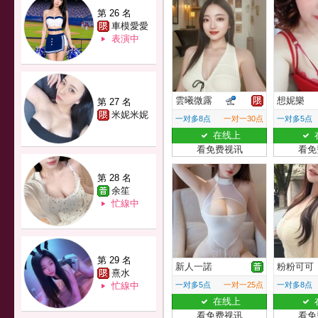
第 26 名
車模愛愛
表演中
雲曦微露
想妮樂
第 27 名
米妮米妮
一对多8点
一对一30点
一对多5点
在线上
看免费视讯
看免
第 28 名
余笙
忙線中
第 29 名
新人一諾
粉粉可可
熹水
忙線中
一对多5点
一对一25点
一对多8点
在线上
看免费视讯
看免