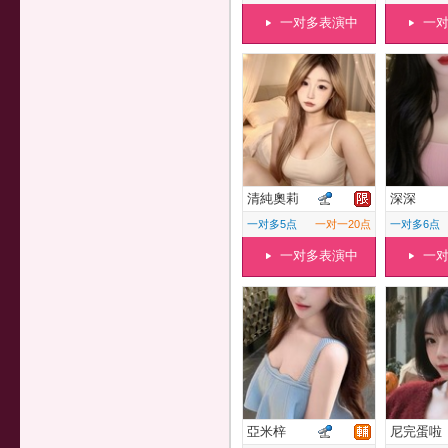
一对多表演中
一
清純奧莉
深深
一对多5点
一对一20点
一对多6点
一对多表演中
一
亞米梓
尼完蛋啦