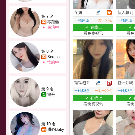
芓妍
新人報到
第 7 名
一对多8点
一对一50点
一对多8点
零距離
表演中
在线上
看免费视讯
看免
第 8 名
Serena
忙線中
琳琳很乖
豆汁好喝
第 9 名
一对多5点
一对一20点
一对多8点
簡丹
在线上
看免费视讯
看免
第 10 名
甜心Baby