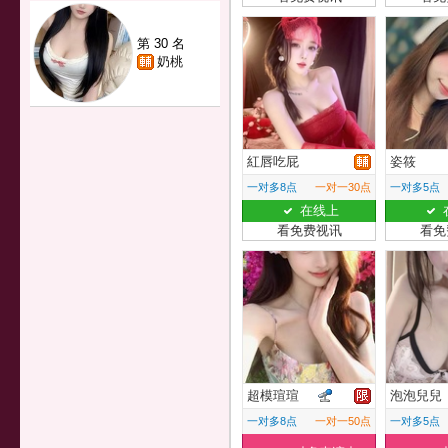
第 30 名
奶桃
紅唇吃屁
姿筱
一对多8点
一对一30点
一对多5点
在线上
看免费视讯
看免
超模瑄瑄
泡泡兒兒
一对多8点
一对一50点
一对多5点