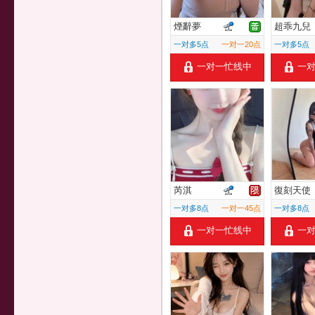
煙辭夢
超乖九兒
一对多5点
一对一20点
一对多5点
一对一忙线中
一
芮淇
復刻天使
一对多8点
一对一45点
一对多8点
一对一忙线中
一