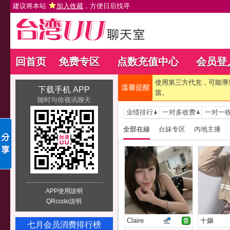
建议将本站
加入收藏
，方便日后找寻
回首页
免费专区
点数充值中心
会员登
使用第三方代充，可能導
溫馨提醒
下载手机 APP
當。
随时与你视讯聊天
业绩排行
一对多收费
一对一
全部在線
台妹专区
內地主播
APP使用說明
QRcode說明
Claire
十孃
七月会员消费排行榜