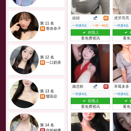
妞妞
虎牙亮亮
第 11 名
一对多8点
一对一40点
一对多8点
香奈奈子
在线上
看免费视讯
看免
第 12 名
一口奶茶
嬌息軟
草莓多多
第 13 名
一对多8点
一对多8点
懼高症
在线上
看免费视讯
看免
第 14 名
你的秘書