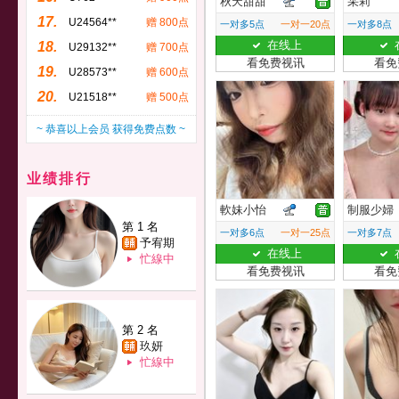
秋天甜甜
采莉
17.
U24564**
赠 800点
一对多5点
一对一20点
一对多8点
在线上
18.
U29132**
赠 700点
看免费视讯
看免
19.
U28573**
赠 600点
20.
U21518**
赠 500点
~ 恭喜以上会员 获得免费点数 ~
业绩排行
軟妹小怡
制服少婦
第 1 名
一对多6点
一对一25点
一对多7点
予宥期
在线上
忙線中
看免费视讯
看免
第 2 名
玖妍
忙線中