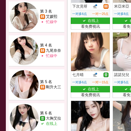
下次見呀
米亞米亞
第 3 名
一对多6点
一对一25点
一对多8点
艾媛熙
在线上
忙線中
看免费视讯
看免
第 4 名
九尾奈奈
忙線中
七月晴
諾諾兒兒
第 5 名
一对多6点
一对一15点
一对多5点
剛升大三
在线上
看免费视讯
看免
第 6 名
大胸艾拉
在线上