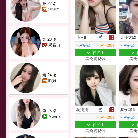
第 22 名
沐沐m
小米叮
天使之吻
第 23 名
奶霧白
一对多5点
一对一20点
一对多5点
在线上
看免费视讯
看免
第 24 名
喵妞
花淺淺
渡夜尋音
第 25 名
Moona
一对一20点
一对多5点
在线上
看免费视讯
看免