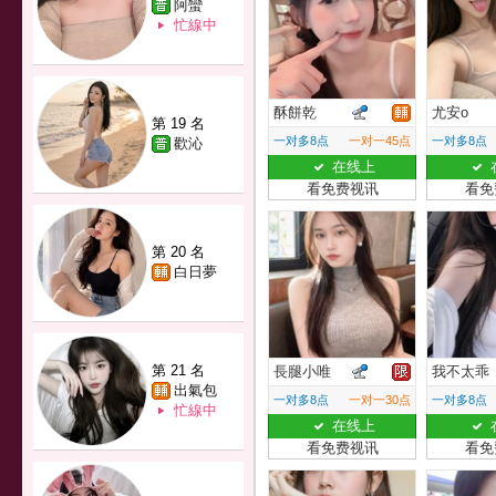
阿蠻
忙線中
酥餅乾
尤安o
第 19 名
一对多8点
一对一45点
一对多8点
歡沁
在线上
看免费视讯
看免
第 20 名
白日夢
第 21 名
長腿小唯
我不太乖
出氣包
一对多8点
一对一30点
一对多8点
忙線中
在线上
看免费视讯
看免