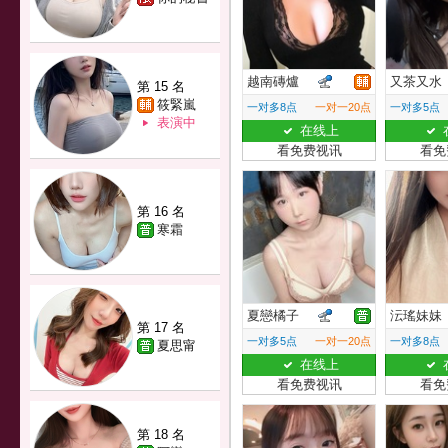
越南磚爐
又茶又水
第 15 名
筱緊嵐
一对多8点
一对一20点
一对多5点
表演中
在线上
看免费视讯
看免
第 16 名
寒霜
夏戀橘子
沄瑤妹妹
第 17 名
一对多5点
一对一20点
一对多8点
夏思甯
在线上
看免费视讯
看免
第 18 名