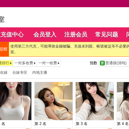
数充值中心
会员登入
注册会员
常见问题
使用第三方代充，可能導致金錢被騙、充值未到賬、帳號被盜等不必要
提醒
當。
绩排行
一对多收费
一对一收费
指数
普通级(清纯)
在線
台妹专区
內地主播
1 名
第 2 名
第 3 名
第 4 名