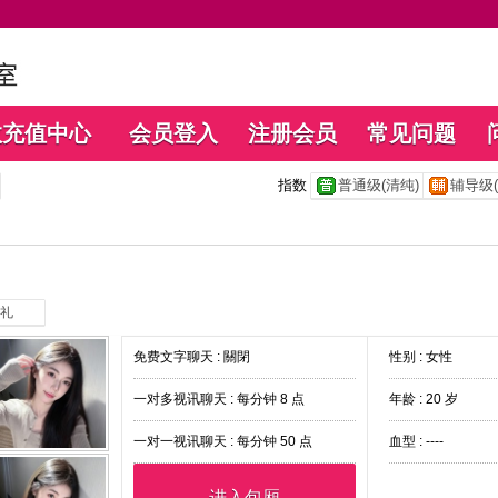
数充值中心
会员登入
注册会员
常见问题
指数
普通级(清纯)
辅导级(
礼
免费文字聊天 :
關閉
性别 : 女性
一对多视讯聊天 :
每分钟 8 点
年龄 : 20 岁
一对一视讯聊天 :
每分钟 50 点
血型 : ----
进入包厢