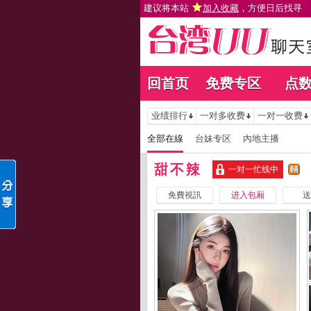
建议将本站
加入收藏
，方便日后找寻
回首页
免费专区
点
业绩排行
一对多收费
一对一收费
全部在線
台妹专区
內地主播
甜不辣
一对一忙线中
免費視訊
进入包厢
送