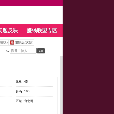
问题反映
赚钱联盟专区
暧昧)
限制级(火辣)
体重 : 45
身高 : 160
区域 : 台北縣