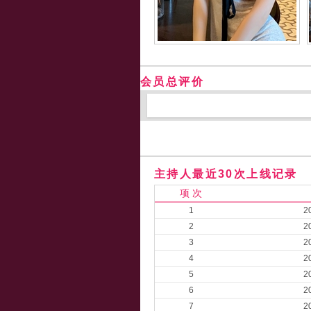
会员总评价
主持人最近30次上线记录
项 次
1
2
2
2
3
2
4
2
5
2
6
2
7
2