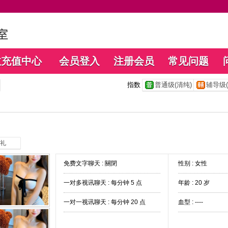
数充值中心
会员登入
注册会员
常见问题
指数
普通级(清纯)
辅导级(
礼
免费文字聊天 :
關閉
性别 : 女性
一对多视讯聊天 :
每分钟 5 点
年龄 : 20 岁
一对一视讯聊天 :
每分钟 20 点
血型 : ----