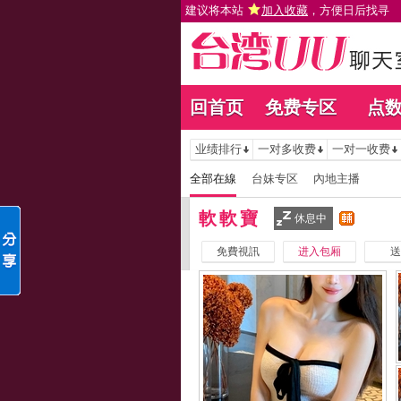
建议将本站
加入收藏
，方便日后找寻
回首页
免费专区
点
业绩排行
一对多收费
一对一收费
全部在線
台妹专区
內地主播
軟軟寶
休息中
免費視訊
进入包厢
送