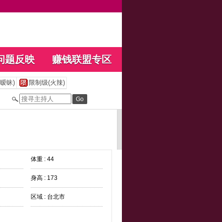
问题反映
赚钱联盟专区
暧昧)
限制级(火辣)
体重 : 44
身高 : 173
区域 : 台北市