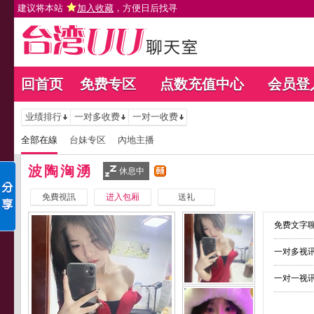
建议将本站
加入收藏
，方便日后找寻
回首页
免费专区
点数充值中心
会员登
业绩排行
一对多收费
一对一收费
全部在線
台妹专区
內地主播
波陶洶湧
休息中
免費視訊
进入包厢
送礼
免费文字聊
一对多视讯
一对一视讯