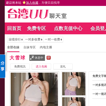
建议将本站
加入收藏
，方便日后找寻
回首页
免费专区
点数充值中心
会员登
业绩排行
一对多收费
一对一收费
全部在線
台妹专区
內地主播
大雪球
休息中
免費視訊
进入包厢
送礼
免费文字聊
一对多视讯
一对一视讯