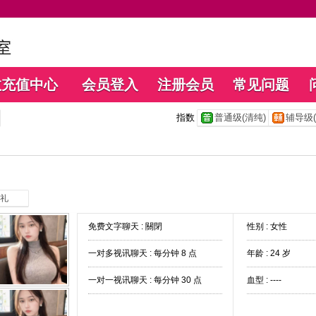
数充值中心
会员登入
注册会员
常见问题
指数
普通级(清纯)
辅导级(
礼
免费文字聊天 :
關閉
性别 : 女性
一对多视讯聊天 :
每分钟 8 点
年龄 : 24 岁
一对一视讯聊天 :
每分钟 30 点
血型 : ----