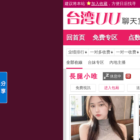
建议将本站
加入收藏
，方便日后找寻
回首页
免费专区
点
业绩排行
一对多收费
一对一收费
全部在線
台妹专区
內地主播
長腿小唯
休息中
免費視訊
进入包厢
送