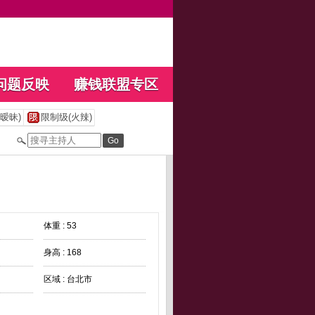
问题反映
赚钱联盟专区
暧昧)
限制级(火辣)
体重 : 53
身高 : 168
区域 : 台北市