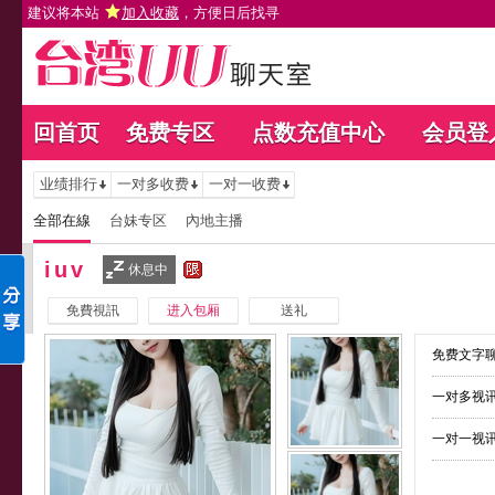
建议将本站
加入收藏
，方便日后找寻
回首页
免费专区
点数充值中心
会员登
业绩排行
一对多收费
一对一收费
全部在線
台妹专区
內地主播
iuv
休息中
免費視訊
进入包厢
送礼
免费文字聊
一对多视讯
一对一视讯