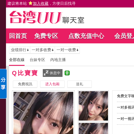
建议将本站
加入收藏
，方便日后找寻
回首页
免费专区
点数充值中心
会员登
业绩排行
一对多收费
一对一收费
全部在線
台妹专区
內地主播
Q比寶寶
休息中
免費視訊
进入包厢
送礼
免费文字聊
一对多视讯
一对一视讯