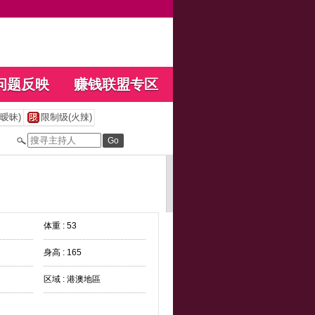
问题反映
赚钱联盟专区
暧昧)
限制级(火辣)
体重 : 53
身高 : 165
区域 : 港澳地區