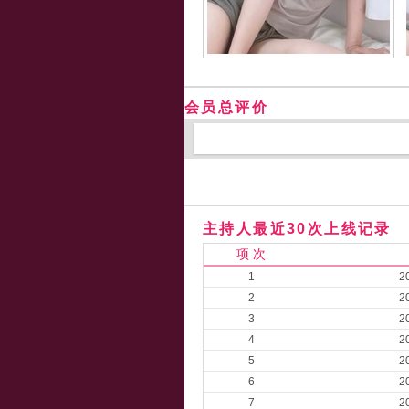
会员总评价
主持人最近30次上线记录
项 次
1
2
2
2
3
2
4
2
5
2
6
2
7
2