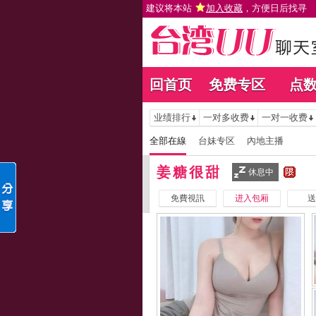
建议将本站
加入收藏
，方便日后找寻
回首页
免费专区
点
业绩排行
一对多收费
一对一收费
全部在線
台妹专区
內地主播
姜糖很甜
休息中
免費視訊
进入包厢
送