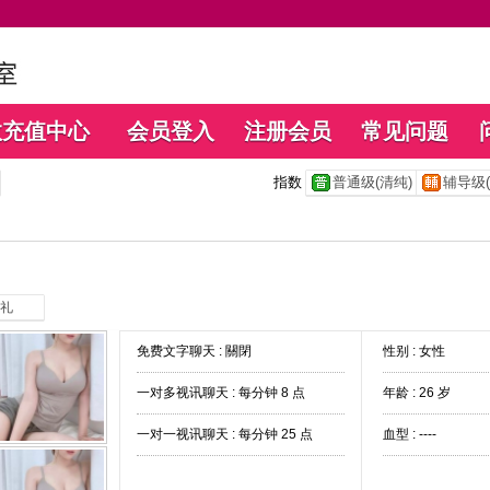
数充值中心
会员登入
注册会员
常见问题
指数
普通级(清纯)
辅导级(
礼
免费文字聊天 :
關閉
性别 : 女性
一对多视讯聊天 :
每分钟 8 点
年龄 : 26 岁
一对一视讯聊天 :
每分钟 25 点
血型 : ----