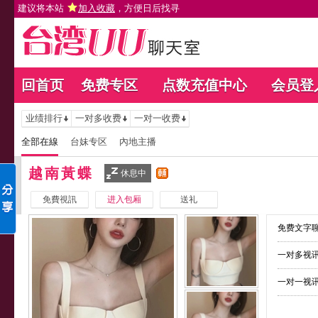
建议将本站
加入收藏
，方便日后找寻
回首页
免费专区
点数充值中心
会员登
业绩排行
一对多收费
一对一收费
全部在線
台妹专区
內地主播
越南黃蝶
休息中
免費視訊
进入包厢
送礼
免费文字聊
一对多视讯
一对一视讯