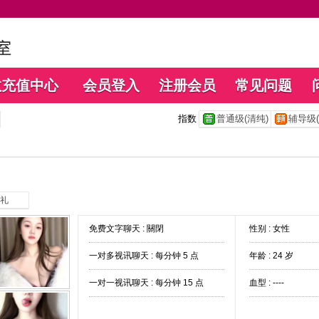
数充值中心
会员登入
注册会员
常见问题
指数
普通级(清纯)
辅导级(
礼
免费文字聊天 :
關閉
性别 : 女性
一对多视讯聊天 :
每分钟 5 点
年龄 : 24 岁
一对一视讯聊天 :
每分钟 15 点
血型 : ----