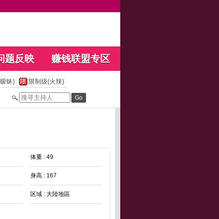
问题反映
赚钱联盟专区
暧昧)
限制级(火辣)
体重 : 49
身高 : 167
区域 : 大陸地區