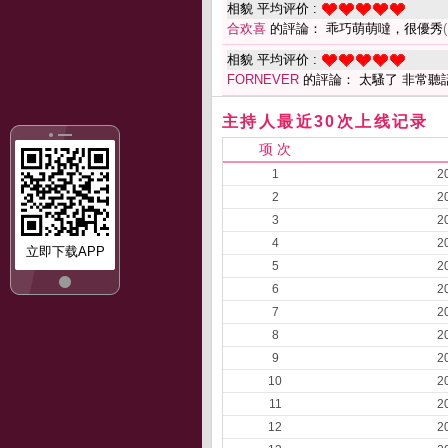
相貌 平均评价 :
合欢喜
的評論： 乖巧萌萌噠，很優秀
相貌 平均评价 :
FORNEVER
的評論： 太騷了 非常聽
主持人最近30次上线记录
项 次
1
2
2
2
3
2
4
2
立即下载APP
5
2
6
2
7
2
8
2
9
2
10
2
11
2
12
2