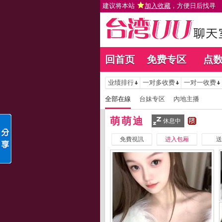
建议将本站
加入收藏
，方便日后找寻
回首页
免费专区
点
业绩排行
一对多收费
一对一收费
全部在線
台妹专区
內地主播
萌萌迪
休息中
免費視訊
进入包厢
送