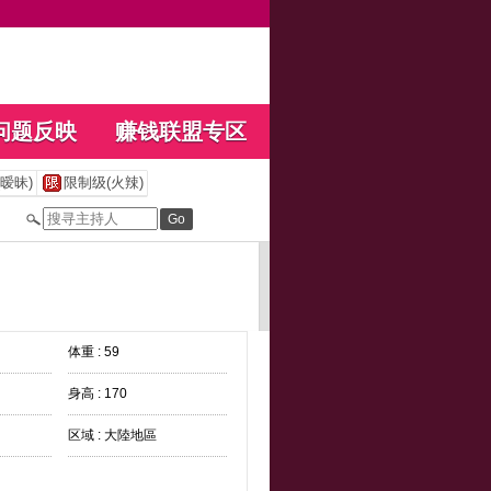
问题反映
赚钱联盟专区
暧昧)
限制级(火辣)
体重 : 59
身高 : 170
区域 : 大陸地區