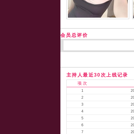
会员总评价
主持人最近30次上线记录
项 次
1
2
2
2
3
2
4
2
5
2
6
2
7
2