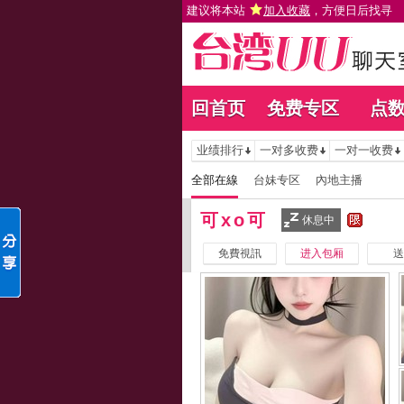
建议将本站
加入收藏
，方便日后找寻
回首页
免费专区
点
业绩排行
一对多收费
一对一收费
全部在線
台妹专区
內地主播
可xo可
休息中
免費視訊
进入包厢
送