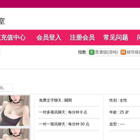
数充值中心
会员登入
注册会员
常见问题
指数
普通级(清纯)
辅导级(
礼
免费文字聊天 :
關閉
性别 : 女性
一对多视讯聊天 :
每分钟 8 点
年龄 : 25 岁
一对一视讯聊天 :
每分钟 30 点
血型 : ----