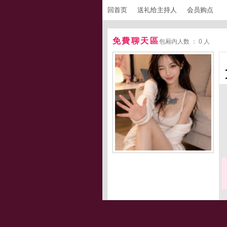
回首页
送礼给主持人
会员购点
免費聊天區
包厢内人数 ： 0 人