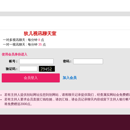
您即将进入 [
狄儿视讯聊天室
]
一对多视讯聊天 : 每分钟
8
点
一对一视讯聊天 : 每分钟
35
点
使用会员身份进入
帐号 :
密码 :
验证码 :
加入会员
若有主持人提供别站网址拉您到别网站，请将聊天记录提供我们，经查属实网站会免费赠送
若有主持人要求会员直接汇钱给她，请勿汇钱，请会员记录聊天内容或留下主持人银行帐
将免费赠送2000点。