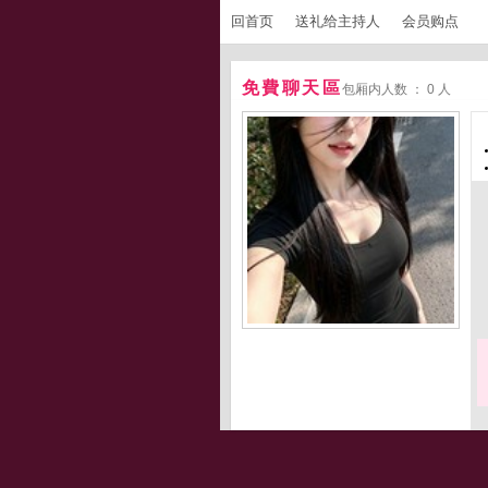
回首页
送礼给主持人
会员购点
免費聊天區
包厢内人数 ： 0 人