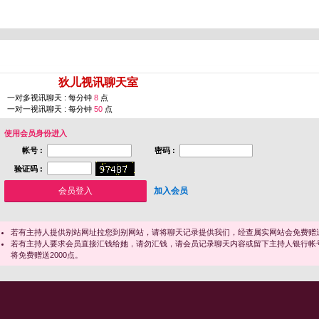
您即将进入 [
狄儿视讯聊天室
]
一对多视讯聊天 : 每分钟
8
点
一对一视讯聊天 : 每分钟
50
点
使用会员身份进入
帐号 :
密码 :
验证码 :
加入会员
若有主持人提供别站网址拉您到别网站，请将聊天记录提供我们，经查属实网站会免费赠送
若有主持人要求会员直接汇钱给她，请勿汇钱，请会员记录聊天内容或留下主持人银行帐
将免费赠送2000点。