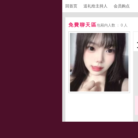
回首页
送礼给主持人
会员购点
免費聊天區
包厢内人数 ： 0 人