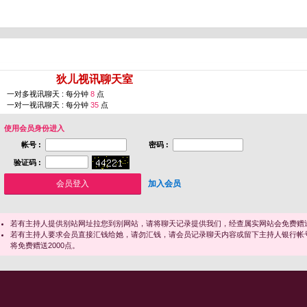
您即将进入 [
狄儿视讯聊天室
]
一对多视讯聊天 : 每分钟
8
点
一对一视讯聊天 : 每分钟
35
点
使用会员身份进入
帐号 :
密码 :
验证码 :
加入会员
若有主持人提供别站网址拉您到别网站，请将聊天记录提供我们，经查属实网站会免费赠送
若有主持人要求会员直接汇钱给她，请勿汇钱，请会员记录聊天内容或留下主持人银行帐
将免费赠送2000点。