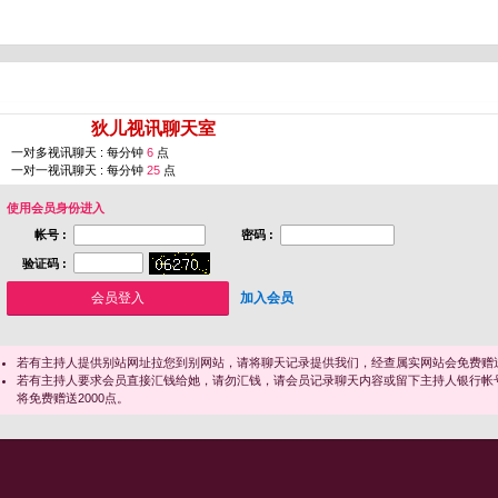
您即将进入 [
狄儿视讯聊天室
]
一对多视讯聊天 : 每分钟
6
点
一对一视讯聊天 : 每分钟
25
点
使用会员身份进入
帐号 :
密码 :
验证码 :
加入会员
若有主持人提供别站网址拉您到别网站，请将聊天记录提供我们，经查属实网站会免费赠送
若有主持人要求会员直接汇钱给她，请勿汇钱，请会员记录聊天内容或留下主持人银行帐
将免费赠送2000点。