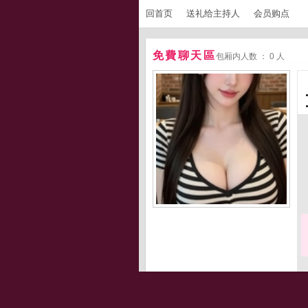
回首页
送礼给主持人
会员购点
免費聊天區
包厢内人数 ： 0 人