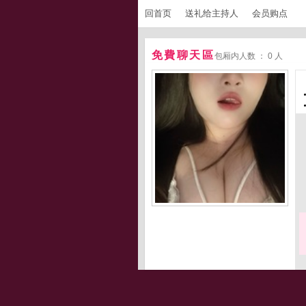
回首页
送礼给主持人
会员购点
免費聊天區
包厢内人数 ： 0 人