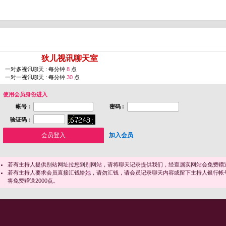
您即将进入 [
狄儿视讯聊天室
]
一对多视讯聊天 : 每分钟
8
点
一对一视讯聊天 : 每分钟
30
点
使用会员身份进入
帐号 :
密码 :
验证码 :
加入会员
若有主持人提供别站网址拉您到别网站，请将聊天记录提供我们，经查属实网站会免费赠送
若有主持人要求会员直接汇钱给她，请勿汇钱，请会员记录聊天内容或留下主持人银行帐
将免费赠送2000点。