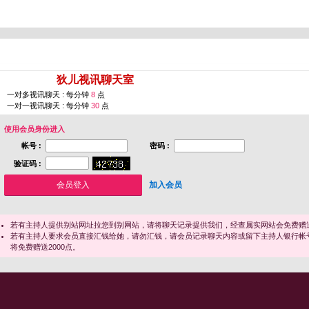
您即将进入 [
狄儿视讯聊天室
]
一对多视讯聊天 : 每分钟
8
点
一对一视讯聊天 : 每分钟
30
点
使用会员身份进入
帐号 :
密码 :
验证码 :
加入会员
若有主持人提供别站网址拉您到别网站，请将聊天记录提供我们，经查属实网站会免费赠送
若有主持人要求会员直接汇钱给她，请勿汇钱，请会员记录聊天内容或留下主持人银行帐
将免费赠送2000点。