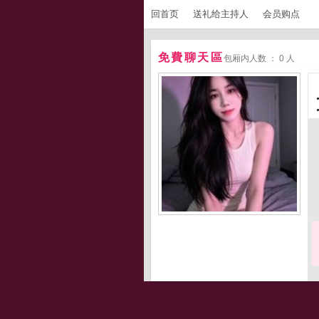
回首页
送礼给主持人
会员购点
免費聊天區
包厢内人数 ： 0 人