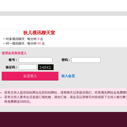
您即将进入 [
狄儿视讯聊天室
]
一对多视讯聊天 : 每分钟
8
点
一对一视讯聊天 : 每分钟
40
点
使用会员身份进入
帐号 :
密码 :
验证码 :
加入会员
若有主持人提供别站网址拉您到别网站，请将聊天记录提供我们，经查属实网站会免费赠送
若有主持人要求会员直接汇钱给她，请勿汇钱，请会员记录聊天内容或留下主持人银行帐
将免费赠送2000点。