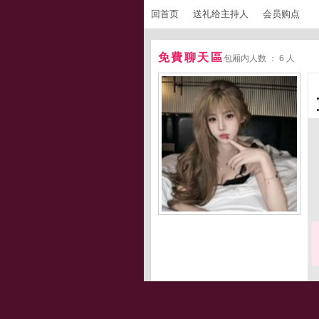
回首页
送礼给主持人
会员购点
免費聊天區
包厢内人数 ： 6 人