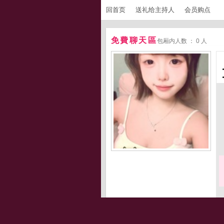
回首页
送礼给主持人
会员购点
免費聊天區
包厢内人数 ： 0 人