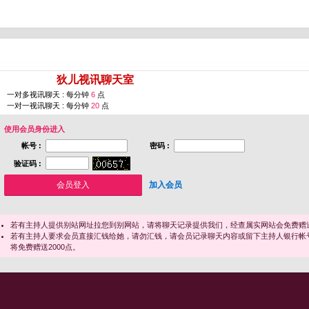
您即将进入 [
狄儿视讯聊天室
]
一对多视讯聊天 : 每分钟
6
点
一对一视讯聊天 : 每分钟
20
点
使用会员身份进入
帐号 :
密码 :
验证码 :
加入会员
若有主持人提供别站网址拉您到别网站，请将聊天记录提供我们，经查属实网站会免费赠送
若有主持人要求会员直接汇钱给她，请勿汇钱，请会员记录聊天内容或留下主持人银行帐
将免费赠送2000点。