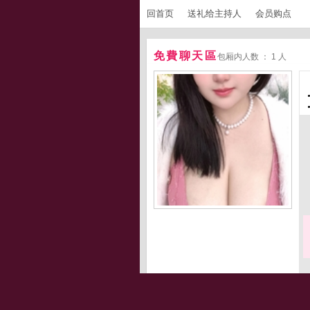
回首页
送礼给主持人
会员购点
免費聊天區
包厢内人数 ： 1 人