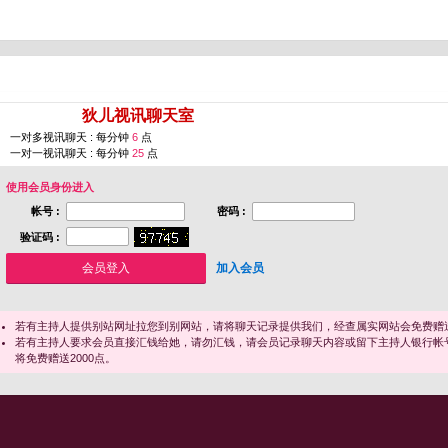
您即将进入 [
狄儿视讯聊天室
]
一对多视讯聊天 : 每分钟
6
点
一对一视讯聊天 : 每分钟
25
点
使用会员身份进入
帐号 :
密码 :
验证码 :
加入会员
若有主持人提供别站网址拉您到别网站，请将聊天记录提供我们，经查属实网站会免费赠送
若有主持人要求会员直接汇钱给她，请勿汇钱，请会员记录聊天内容或留下主持人银行帐
将免费赠送2000点。