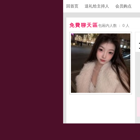
回首页
送礼给主持人
会员购点
免費聊天區
包厢内人数 ： 0 人