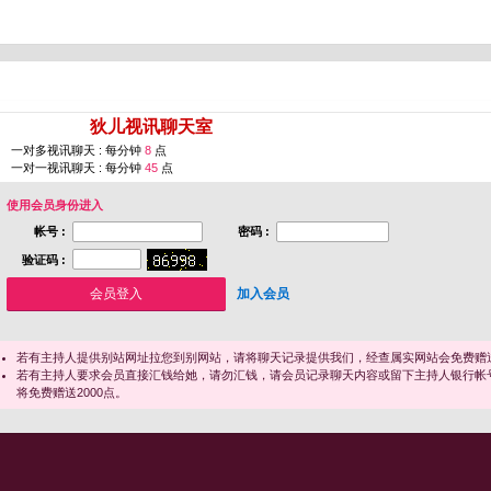
您即将进入 [
狄儿视讯聊天室
]
一对多视讯聊天 : 每分钟
8
点
一对一视讯聊天 : 每分钟
45
点
使用会员身份进入
帐号 :
密码 :
验证码 :
加入会员
若有主持人提供别站网址拉您到别网站，请将聊天记录提供我们，经查属实网站会免费赠送
若有主持人要求会员直接汇钱给她，请勿汇钱，请会员记录聊天内容或留下主持人银行帐
将免费赠送2000点。