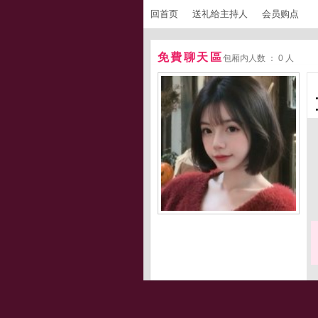
回首页
送礼给主持人
会员购点
免費聊天區
包厢内人数 ： 0 人