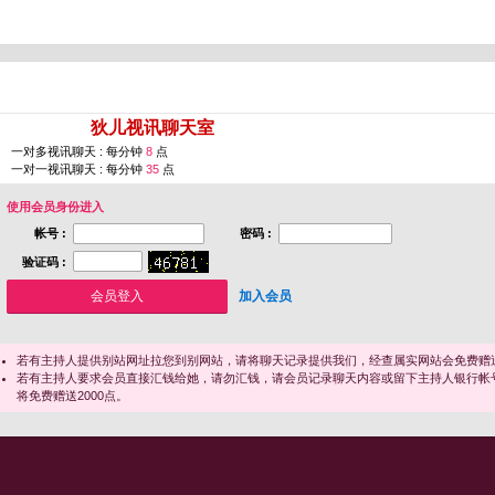
您即将进入 [
狄儿视讯聊天室
]
一对多视讯聊天 : 每分钟
8
点
一对一视讯聊天 : 每分钟
35
点
使用会员身份进入
帐号 :
密码 :
验证码 :
加入会员
若有主持人提供别站网址拉您到别网站，请将聊天记录提供我们，经查属实网站会免费赠送
若有主持人要求会员直接汇钱给她，请勿汇钱，请会员记录聊天内容或留下主持人银行帐
将免费赠送2000点。