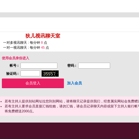
您即将进入 [
狄儿视讯聊天室
]
一对多视讯聊天 : 每分钟
8
点
一对一视讯聊天 : 每分钟
45
点
使用会员身份进入
帐号 :
密码 :
验证码 :
加入会员
若有主持人提供别站网址拉您到别网站，请将聊天记录提供我们，经查属实网站会免费赠送
若有主持人要求会员直接汇钱给她，请勿汇钱，请会员记录聊天内容或留下主持人银行帐
将免费赠送2000点。