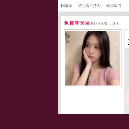
回首页
送礼给主持人
会员购点
免費聊天區
包厢内人数 ： 0 人