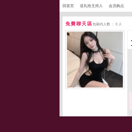
回首页
送礼给主持人
会员购点
免費聊天區
包厢内人数 ： 0 人