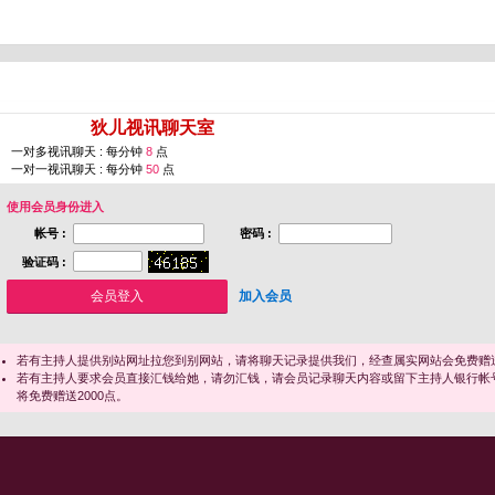
您即将进入 [
狄儿视讯聊天室
]
一对多视讯聊天 : 每分钟
8
点
一对一视讯聊天 : 每分钟
50
点
使用会员身份进入
帐号 :
密码 :
验证码 :
加入会员
若有主持人提供别站网址拉您到别网站，请将聊天记录提供我们，经查属实网站会免费赠送
若有主持人要求会员直接汇钱给她，请勿汇钱，请会员记录聊天内容或留下主持人银行帐
将免费赠送2000点。