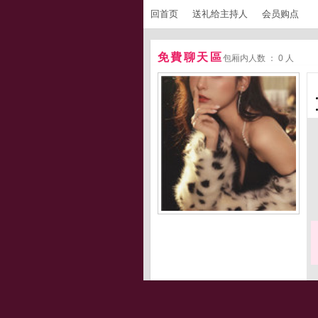
回首页
送礼给主持人
会员购点
免費聊天區
包厢内人数 ： 0 人