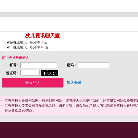
您即将进入 [
狄儿视讯聊天室
]
一对多视讯聊天 : 每分钟
8
点
一对一视讯聊天 : 每分钟
40
点
使用会员身份进入
帐号 :
密码 :
验证码 :
加入会员
若有主持人提供别站网址拉您到别网站，请将聊天记录提供我们，经查属实网站会免费赠送
若有主持人要求会员直接汇钱给她，请勿汇钱，请会员记录聊天内容或留下主持人银行帐
将免费赠送2000点。