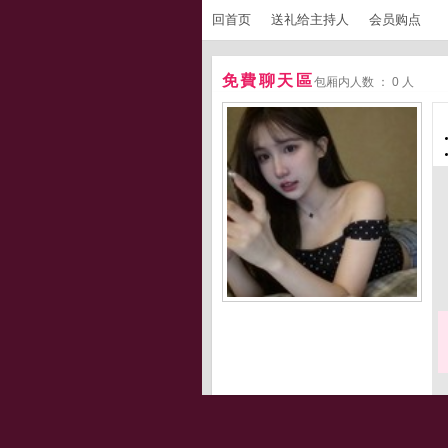
回首页
送礼给主持人
会员购点
免費聊天區
包厢内人数 ： 0 人