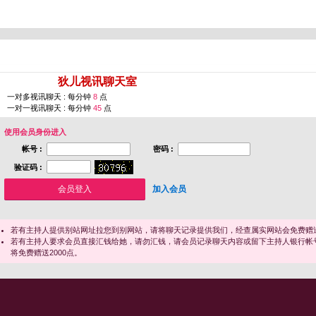
您即将进入 [
狄儿视讯聊天室
]
一对多视讯聊天 : 每分钟
8
点
一对一视讯聊天 : 每分钟
45
点
使用会员身份进入
帐号 :
密码 :
验证码 :
加入会员
若有主持人提供别站网址拉您到别网站，请将聊天记录提供我们，经查属实网站会免费赠送
若有主持人要求会员直接汇钱给她，请勿汇钱，请会员记录聊天内容或留下主持人银行帐
将免费赠送2000点。