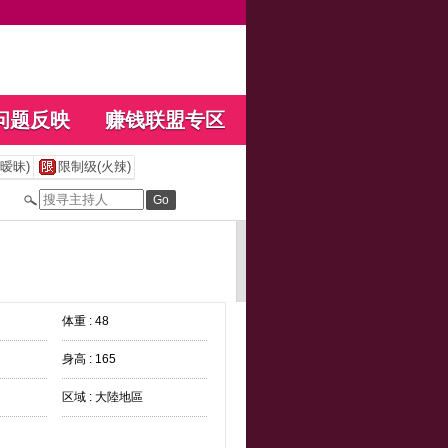
问题反映
赚钱联盟专区
暧昧)
限制级(火辣)
体重 : 48
身高 : 165
区域 : 大陸地區