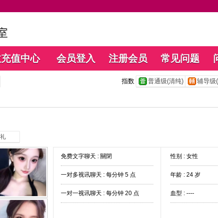
数充值中心
会员登入
注册会员
常见问题
指数
普通级(清纯)
辅导级(
礼
免费文字聊天 :
關閉
性别 : 女性
一对多视讯聊天 :
每分钟 5 点
年龄 : 24 岁
一对一视讯聊天 :
每分钟 20 点
血型 : ----