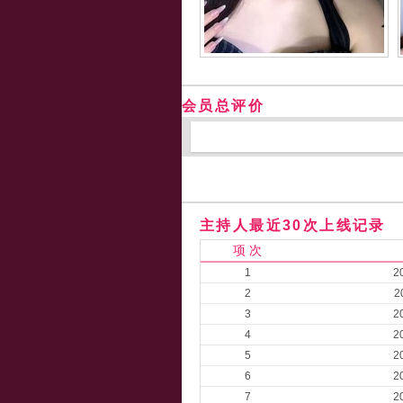
会员总评价
主持人最近30次上线记录
项 次
1
2
2
2
3
2
4
2
5
2
6
2
7
2