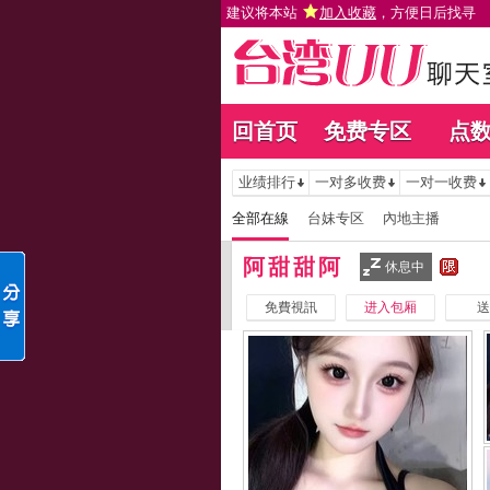
建议将本站
加入收藏
，方便日后找寻
回首页
免费专区
点
业绩排行
一对多收费
一对一收费
全部在線
台妹专区
內地主播
阿甜甜阿
休息中
免費視訊
进入包厢
送