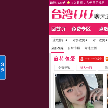
建议将本站
加入收藏
，方便日后找寻
回首页
免费专区
点
业绩排行
一对多收费
一对一收费
全部在線
台妹专区
內地主播
煎荷包蛋
一对一忙线中
免費視訊
进入包厢
送