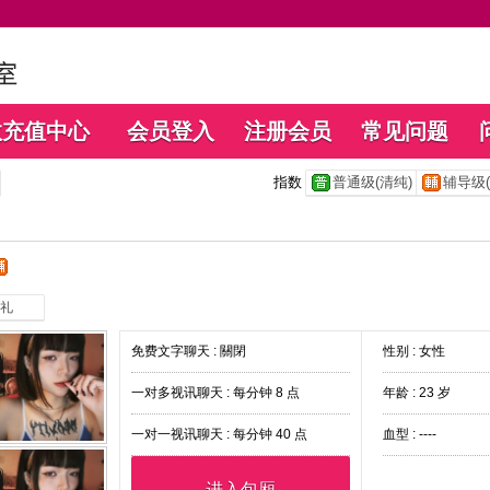
数充值中心
会员登入
注册会员
常见问题
指数
普通级(清纯)
辅导级(
礼
免费文字聊天 :
關閉
性别 : 女性
一对多视讯聊天 :
每分钟 8 点
年龄 : 23 岁
一对一视讯聊天 :
每分钟 40 点
血型 : ----
进入包厢