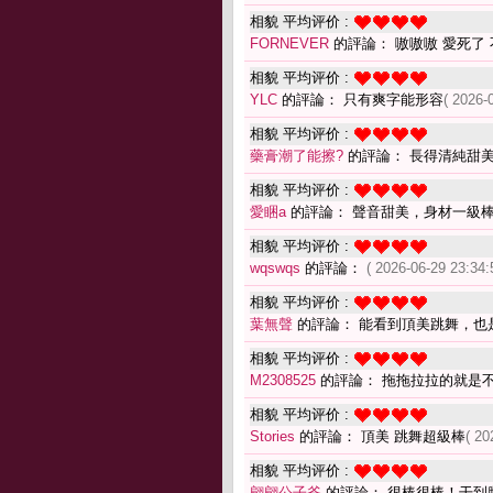
相貌 平均评价 :
FORNEVER
的評論： 嗷嗷嗷 愛死了
相貌 平均评价 :
YLC
的評論： 只有爽字能形容
( 2026-
相貌 平均评价 :
藥膏潮了能擦?
的評論： 長得清純甜
相貌 平均评价 :
愛睏a
的評論： 聲音甜美，身材一級
相貌 平均评价 :
wqswqs
的評論：
( 2026-06-29 23:34:
相貌 平均评价 :
葉無聲
的評論： 能看到頂美跳舞，也
相貌 平均评价 :
M2308525
的評論： 拖拖拉拉的就是
相貌 平均评价 :
Stories
的評論： 頂美 跳舞超級棒
( 20
相貌 平均评价 :
翩翩公子爷
的評論： 很棒很棒！干到