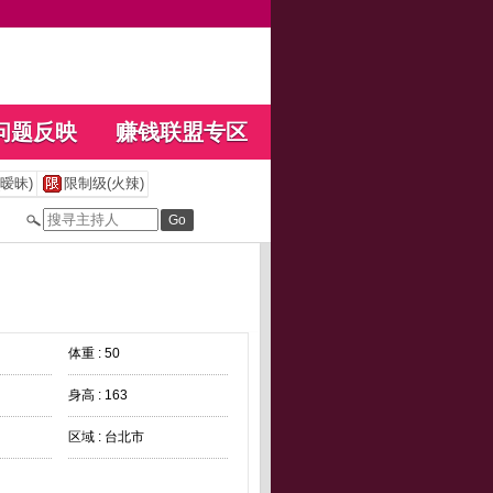
问题反映
赚钱联盟专区
暧昧)
限制级(火辣)
体重 : 50
身高 : 163
区域 : 台北市