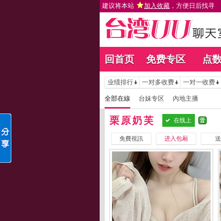
建议将本站
加入收藏
，方便日后找寻
回首页
免费专区
点
业绩排行
一对多收费
一对一收费
全部在線
台妹专区
內地主播
栗原奶芙
在线上
免費視訊
进入包厢
送