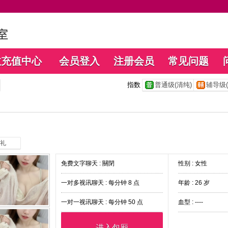
数充值中心
会员登入
注册会员
常见问题
指数
普通级(清纯)
辅导级(
礼
免费文字聊天 :
關閉
性别 : 女性
一对多视讯聊天 :
每分钟 8 点
年龄 : 26 岁
一对一视讯聊天 :
每分钟 50 点
血型 : ----
进入包厢