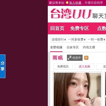
建议将本站
加入收藏
，方便日后找寻
回首页
免费专区
点
业绩排行
一对多收费
一对一收费
全部在線
台妹专区
內地主播
雨眠
休息中
免費視訊
进入包厢
送