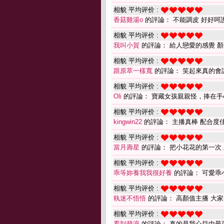
相貌 平均评价 :
香菇雞湯o
的評論： 不能調皮 好好呵護主
相貌 平均评价 :
我叫小賀
的評論： 給人戀愛的感覺 
相貌 平均评价 :
跟原萃一樣寬
的評論： 笑起來真的會讓
相貌 平均评价 :
Oli
的評論： 寶藏女孩親親怪，捧在手心
相貌 平均评价 :
kingwin22
的評論： 主播真棒 配合度
相貌 平均评价 :
當月壽星
的評論： 把小花花的第一次
相貌 平均评价 :
乖等妳養我我很好養
的評論： 可愛乖
相貌 平均评价 :
執迷不悟悟
的評論： 高顏值主播 大
相貌 平均评价 :
看到發浪
的評論： 真的是我心目中最