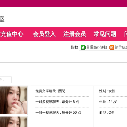
数充值中心
会员登入
注册会员
常见问题
指数
普通级(清纯)
辅导级(
礼
免费文字聊天 :
關閉
性别 : 女性
一对多视讯聊天 :
每分钟 8 点
年龄 : 24 岁
一对一视讯聊天 :
每分钟 50 点
血型 : O型