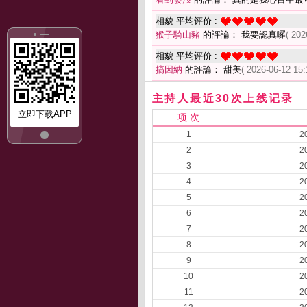
相貌 平均评价 :
猴子騎山豬
的評論： 我要認真囉
( 202
相貌 平均评价 :
搞因納
的評論： 甜美
( 2026-06-12 15:
主持人最近30次上线记录
立即下载APP
项 次
1
2
2
2
3
2
4
2
5
2
6
2
7
2
8
2
9
2
10
2
11
2