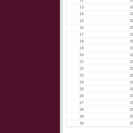
12
2
13
2
14
2
15
2
16
2
17
2
18
2
19
2
20
2
21
2
22
2
23
2
24
2
25
2
26
2
27
2
28
2
29
2
30
2