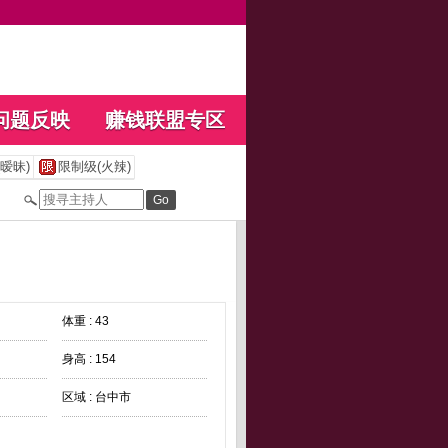
问题反映
赚钱联盟专区
暧昧)
限制级(火辣)
体重 : 43
身高 : 154
区域 : 台中市