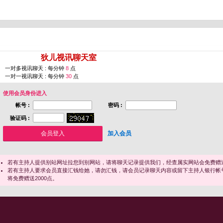
您即将进入 [
狄儿视讯聊天室
]
一对多视讯聊天 : 每分钟
8
点
一对一视讯聊天 : 每分钟
30
点
使用会员身份进入
帐号 :
密码 :
验证码 :
加入会员
若有主持人提供别站网址拉您到别网站，请将聊天记录提供我们，经查属实网站会免费赠送
若有主持人要求会员直接汇钱给她，请勿汇钱，请会员记录聊天内容或留下主持人银行帐
将免费赠送2000点。