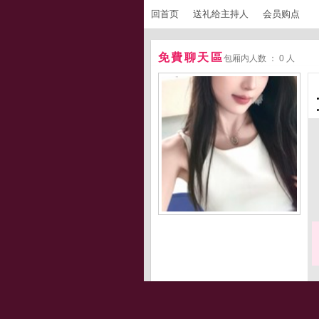
回首页
送礼给主持人
会员购点
免費聊天區
包厢内人数 ： 0 人