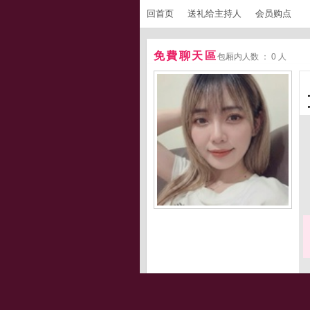
回首页
送礼给主持人
会员购点
免費聊天區
包厢内人数 ： 0 人