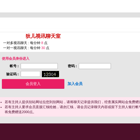
您即将进入 [
狄儿视讯聊天室
]
一对多视讯聊天 : 每分钟
8
点
一对一视讯聊天 : 每分钟
30
点
使用会员身份进入
帐号 :
密码 :
验证码 :
加入会员
若有主持人提供别站网址拉您到别网站，请将聊天记录提供我们，经查属实网站会免费赠送
若有主持人要求会员直接汇钱给她，请勿汇钱，请会员记录聊天内容或留下主持人银行帐
将免费赠送2000点。