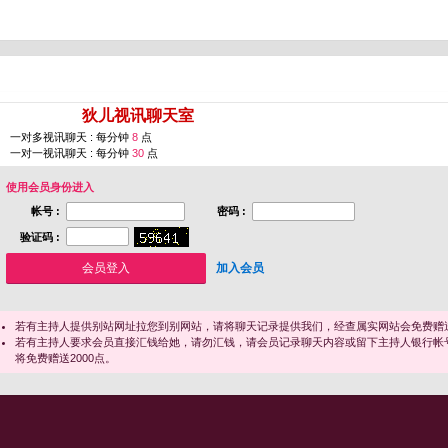
您即将进入 [
狄儿视讯聊天室
]
一对多视讯聊天 : 每分钟
8
点
一对一视讯聊天 : 每分钟
30
点
使用会员身份进入
帐号 :
密码 :
验证码 :
加入会员
若有主持人提供别站网址拉您到别网站，请将聊天记录提供我们，经查属实网站会免费赠送
若有主持人要求会员直接汇钱给她，请勿汇钱，请会员记录聊天内容或留下主持人银行帐
将免费赠送2000点。