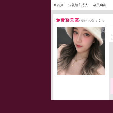
回首页
送礼给主持人
会员购点
免費聊天區
包厢内人数 ： 2 人