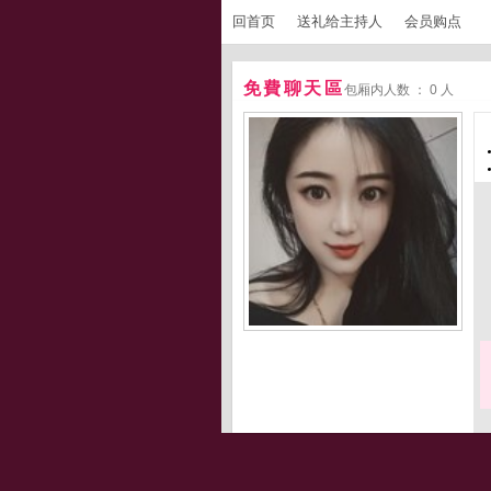
回首页
送礼给主持人
会员购点
免費聊天區
包厢内人数 ： 0 人