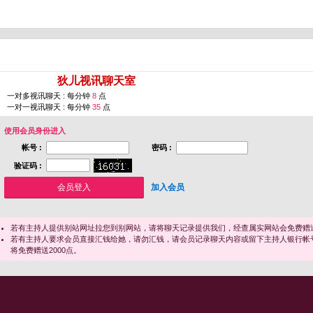
您即将进入 [
狄儿视讯聊天室
]
一对多视讯聊天 : 每分钟
8
点
一对一视讯聊天 : 每分钟
35
点
使用会员身份进入
帐号 :
密码 :
验证码 :
加入会员
若有主持人提供别站网址拉您到别网站，请将聊天记录提供我们，经查属实网站会免费赠送
若有主持人要求会员直接汇钱给她，请勿汇钱，请会员记录聊天内容或留下主持人银行帐
将免费赠送2000点。