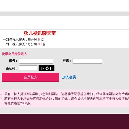
您即将进入 [
狄儿视讯聊天室
]
一对多视讯聊天 : 每分钟
8
点
一对一视讯聊天 : 每分钟
30
点
使用会员身份进入
帐号 :
密码 :
验证码 :
加入会员
若有主持人提供别站网址拉您到别网站，请将聊天记录提供我们，经查属实网站会免费赠送
若有主持人要求会员直接汇钱给她，请勿汇钱，请会员记录聊天内容或留下主持人银行帐
将免费赠送2000点。