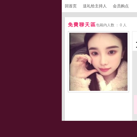
回首页
送礼给主持人
会员购点
免費聊天區
包厢内人数 ： 0 人