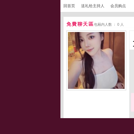
回首页
送礼给主持人
会员购点
免費聊天區
包厢内人数 ： 0 人