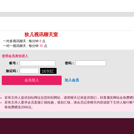
您即将进入 [
狄儿视讯聊天室
]
一对多视讯聊天 : 每分钟
8
点
一对一视讯聊天 : 每分钟
35
点
使用会员身份进入
帐号 :
密码 :
验证码 :
加入会员
若有主持人提供别站网址拉您到别网站，请将聊天记录提供我们，经查属实网站会免费赠送
若有主持人要求会员直接汇钱给她，请勿汇钱，请会员记录聊天内容或留下主持人银行帐
将免费赠送2000点。