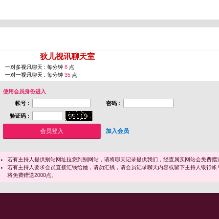
您即将进入 [
狄儿视讯聊天室
]
一对多视讯聊天 : 每分钟
8
点
一对一视讯聊天 : 每分钟
35
点
使用会员身份进入
帐号 :
密码 :
验证码 :
加入会员
若有主持人提供别站网址拉您到别网站，请将聊天记录提供我们，经查属实网站会免费赠送
若有主持人要求会员直接汇钱给她，请勿汇钱，请会员记录聊天内容或留下主持人银行帐
将免费赠送2000点。