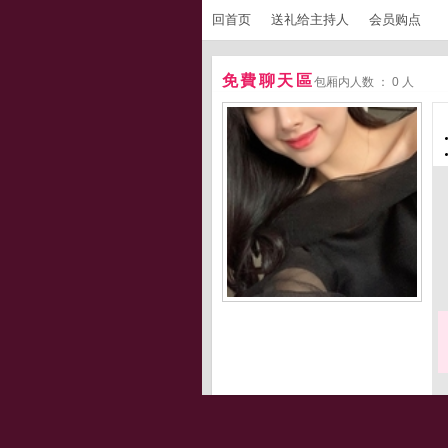
回首页
送礼给主持人
会员购点
免費聊天區
包厢内人数 ： 0 人