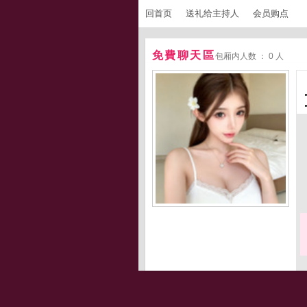
回首页
送礼给主持人
会员购点
免費聊天區
包厢内人数 ： 0 人