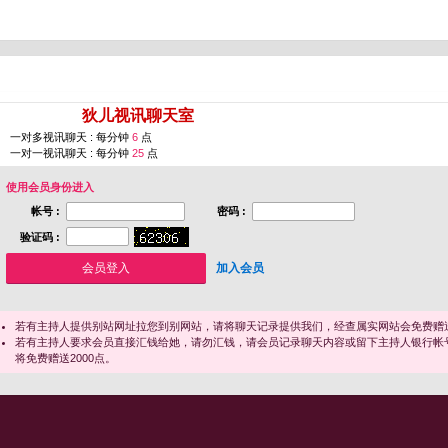
您即将进入 [
狄儿视讯聊天室
]
一对多视讯聊天 : 每分钟
6
点
一对一视讯聊天 : 每分钟
25
点
使用会员身份进入
帐号 :
密码 :
验证码 :
加入会员
若有主持人提供别站网址拉您到别网站，请将聊天记录提供我们，经查属实网站会免费赠送
若有主持人要求会员直接汇钱给她，请勿汇钱，请会员记录聊天内容或留下主持人银行帐
将免费赠送2000点。