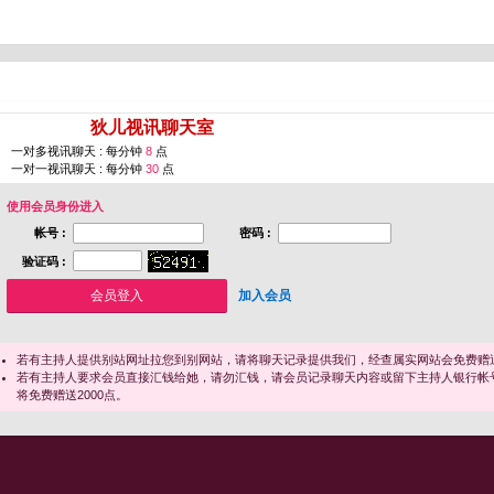
您即将进入 [
狄儿视讯聊天室
]
一对多视讯聊天 : 每分钟
8
点
一对一视讯聊天 : 每分钟
30
点
使用会员身份进入
帐号 :
密码 :
验证码 :
加入会员
若有主持人提供别站网址拉您到别网站，请将聊天记录提供我们，经查属实网站会免费赠送
若有主持人要求会员直接汇钱给她，请勿汇钱，请会员记录聊天内容或留下主持人银行帐
将免费赠送2000点。