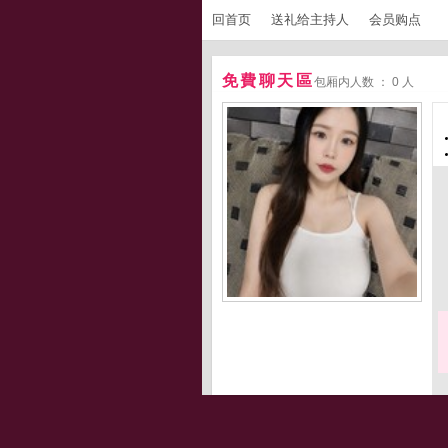
回首页
送礼给主持人
会员购点
免費聊天區
包厢内人数 ： 0 人