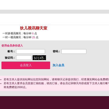
您即将进入 [
狄儿视讯聊天室
]
一对多视讯聊天 : 每分钟
6
点
一对一视讯聊天 : 每分钟
25
点
使用会员身份进入
帐号 :
密码 :
验证码 :
加入会员
若有主持人提供别站网址拉您到别网站，请将聊天记录提供我们，经查属实网站会免费赠送
若有主持人要求会员直接汇钱给她，请勿汇钱，请会员记录聊天内容或留下主持人银行帐
将免费赠送2000点。