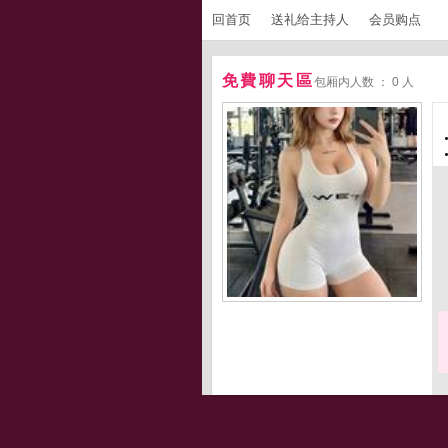
回首页
送礼给主持人
会员购点
免費聊天區
包厢内人数 ： 0 人