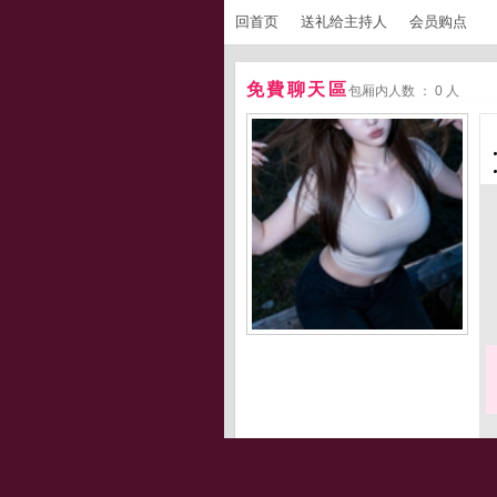
回首页
送礼给主持人
会员购点
免費聊天區
包厢内人数 ： 0 人