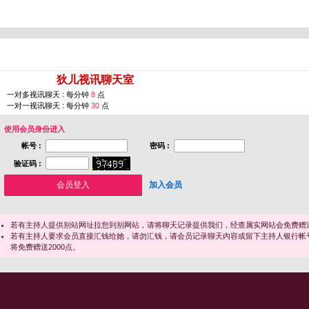
您即将进入 [
狄儿视讯聊天室
]
一对多视讯聊天 : 每分钟
8
点
一对一视讯聊天 : 每分钟
30
点
使用会员身份进入
帐号 :
密码 :
验证码 :
加入会员
若有主持人提供别站网址拉您到别网站，请将聊天记录提供我们，经查属实网站会免费赠送
若有主持人要求会员直接汇钱给她，请勿汇钱，请会员记录聊天内容或留下主持人银行帐
将免费赠送2000点。