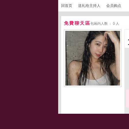
回首页
送礼给主持人
会员购点
免費聊天區
包厢内人数 ： 0 人