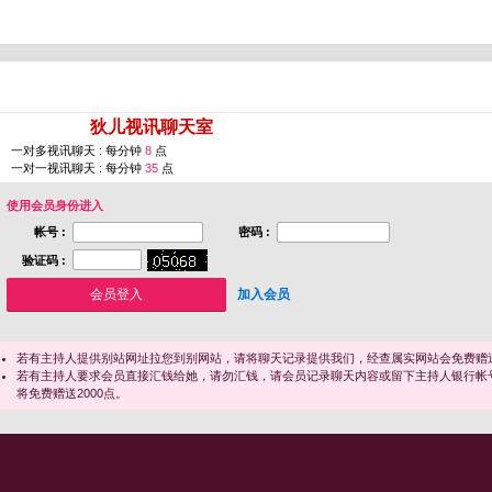
您即将进入 [
狄儿视讯聊天室
]
一对多视讯聊天 : 每分钟
8
点
一对一视讯聊天 : 每分钟
35
点
使用会员身份进入
帐号 :
密码 :
验证码 :
加入会员
若有主持人提供别站网址拉您到别网站，请将聊天记录提供我们，经查属实网站会免费赠送
若有主持人要求会员直接汇钱给她，请勿汇钱，请会员记录聊天内容或留下主持人银行帐
将免费赠送2000点。